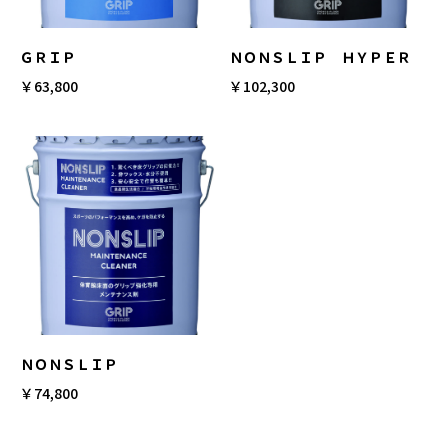
ＧＲＩＰ
ＮＯＮＳＬＩＰ ＨＹＰＥＲ
￥63,800
￥102,300
ＮＯＮＳＬＩＰ
￥74,800