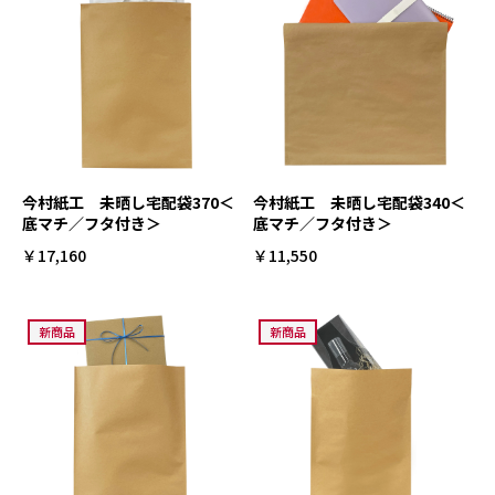
今村紙工 未晒し宅配袋370＜
今村紙工 未晒し宅配袋340＜
底マチ／フタ付き＞
底マチ／フタ付き＞
￥17,160
￥11,550
新商品
新商品