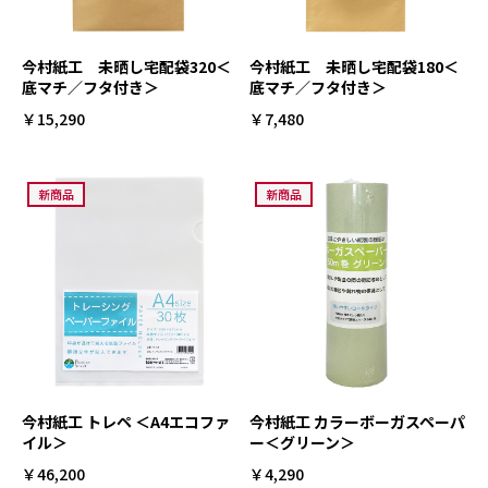
今村紙工 未晒し宅配袋320＜
今村紙工 未晒し宅配袋180＜
底マチ／フタ付き＞
底マチ／フタ付き＞
￥15,290
￥7,480
新商品
新商品
今村紙工 トレペ ＜A4エコファ
今村紙工 カラーボーガスペーパ
イル＞
ー＜グリーン＞
￥46,200
￥4,290