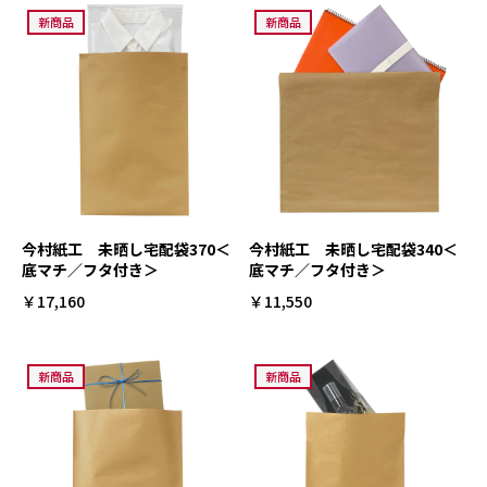
新商品
新商品
今村紙工 未晒し宅配袋370＜
今村紙工 未晒し宅配袋340＜
底マチ／フタ付き＞
底マチ／フタ付き＞
￥17,160
￥11,550
新商品
新商品