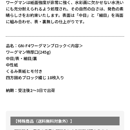
ワーグマンは紙面強度が非常に強く、水彩画に欠かせない水洗い
にも充分耐えられるよう処理され、その自然の白さは、発色の素
晴らしさをお約束いたします。表面は「中目」と「細目」を両面
に組み合わせ、表・裏無しの仕上がりです。
品名：GN-F4ワーグマンブロック＜内容＞
ワーグマン特厚口(245g)
中目/表・細目/裏
中性紙
くるみ表紙ヒモ付き
四方固めブロック綴じ 18枚入り
納期：受注後2～3日で出荷
【特殊商品（送料無料対象外）】