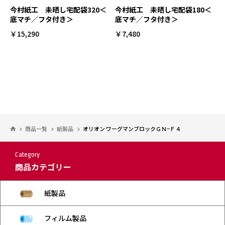
今村紙工 未晒し宅配袋320＜
今村紙工 未晒し宅配袋180＜
底マチ／フタ付き＞
底マチ／フタ付き＞
￥15,290
￥7,480
商品一覧
紙製品
オリオン ワーグマンブロックＧＮ−Ｆ４
Category
商品カテゴリー
紙製品
フィルム製品