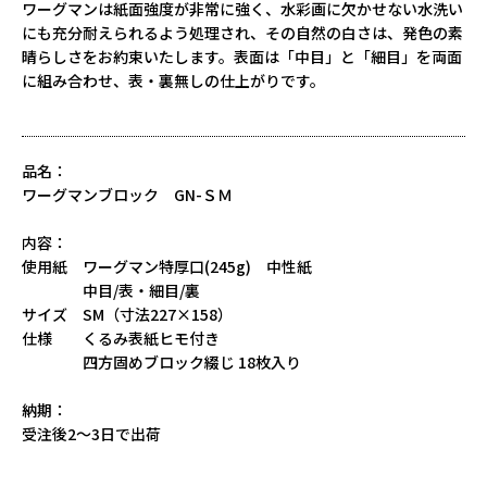
ワーグマンは紙面強度が非常に強く、水彩画に欠かせない水洗い
にも充分耐えられるよう処理され、その自然の白さは、発色の素
晴らしさをお約束いたします。表面は「中目」と「細目」を両面
に組み合わせ、表・裏無しの仕上がりです。
品名：
ワーグマンブロック GN-ＳＭ
内容：
使用紙 ワーグマン特厚口(245g) 中性紙
中目/表・細目/裏
サイズ SM（寸法227×158）
仕様 くるみ表紙ヒモ付き
四方固めブロック綴じ 18枚入り
納期：
受注後2～3日で出荷