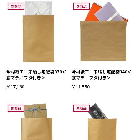
新商品
新商品
今村紙工 未晒し宅配袋370＜
今村紙工 未晒し宅配袋340＜
底マチ／フタ付き＞
底マチ／フタ付き＞
￥17,160
￥11,550
新商品
新商品