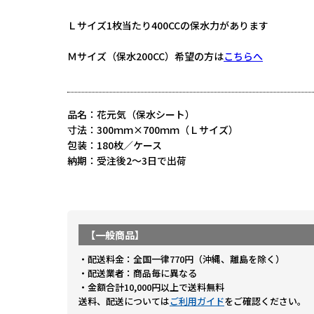
Ｌサイズ1枚当たり400CCの保水力があります
Ｍサイズ（保水200CC）希望の方は
こちらへ
品名：花元気（保水シート）
寸法：300ｍｍ×700ｍｍ（Ｌサイズ）
包装：180枚／ケース
納期：受注後2～3日で出荷
【一般商品】
・配送料金：全国一律770円（沖縄、離島を除く）
・配送業者：商品毎に異なる
・金額合計10,000円以上で送料無料
送料、配送については
ご利用ガイド
をご確認ください。