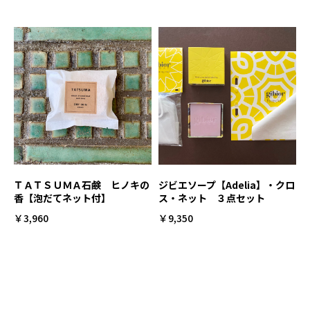
ＴＡＴＳＵＭＡ石鹸 ヒノキの
ジビエソープ【Adelia】・クロ
香【泡だてネット付】
ス・ネット ３点セット
￥3,960
￥9,350