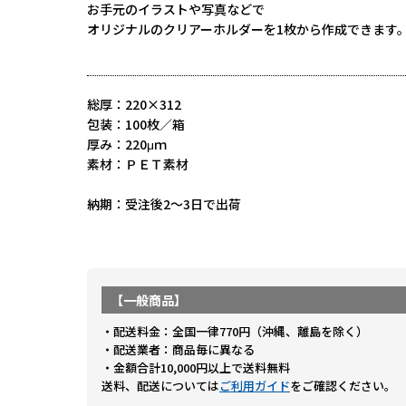
お手元のイラストや写真などで
オリジナルのクリアーホルダーを1枚から作成できます
総厚：220×312
包装：100枚／箱
厚み：220μｍ
素材：ＰＥＴ素材
納期：受注後2～3日で出荷
【一般商品】
・配送料金：全国一律770円（沖縄、離島を除く）
・配送業者：商品毎に異なる
・金額合計10,000円以上で送料無料
送料、配送については
ご利用ガイド
をご確認ください。