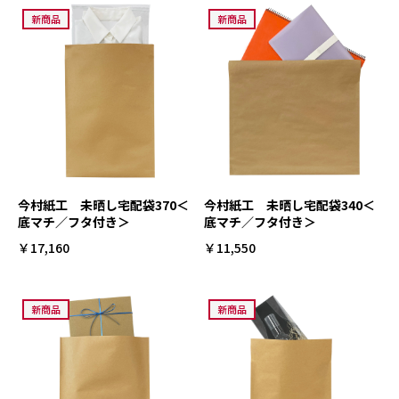
新商品
新商品
今村紙工 未晒し宅配袋370＜
今村紙工 未晒し宅配袋340＜
底マチ／フタ付き＞
底マチ／フタ付き＞
￥17,160
￥11,550
新商品
新商品