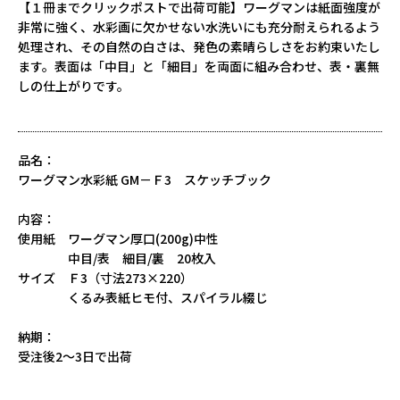
【１冊までクリックポストで出荷可能】ワーグマンは紙面強度が
非常に強く、水彩画に欠かせない水洗いにも充分耐えられるよう
処理され、その自然の白さは、発色の素晴らしさをお約束いたし
ます。表面は「中目」と「細目」を両面に組み合わせ、表・裏無
しの仕上がりです。
品名：
ワーグマン水彩紙 GM－Ｆ3 スケッチブック
内容：
使用紙 ワーグマン厚口(200g)中性
中目/表 細目/裏 20枚入
サイズ Ｆ3（寸法273×220）
くるみ表紙ヒモ付、スパイラル綴じ
納期：
受注後2～3日で出荷