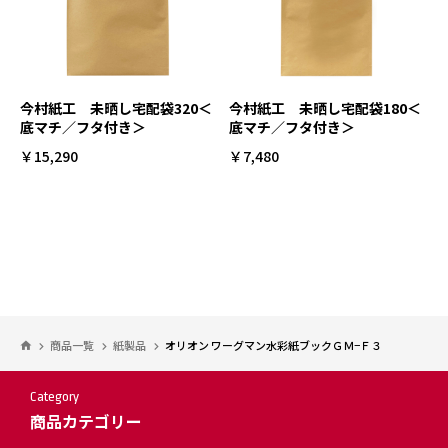
今村紙工 未晒し宅配袋320＜
今村紙工 未晒し宅配袋180＜
底マチ／フタ付き＞
底マチ／フタ付き＞
￥15,290
￥7,480
商品一覧
紙製品
オリオン ワーグマン水彩紙ブックＧＭ−Ｆ３
Category
商品カテゴリー