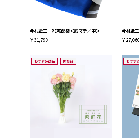
今村紙工 PE宅配袋＜底マチ／中＞
今村紙工
￥31,790
￥27,06
おすすめ商品
新商品
おすす