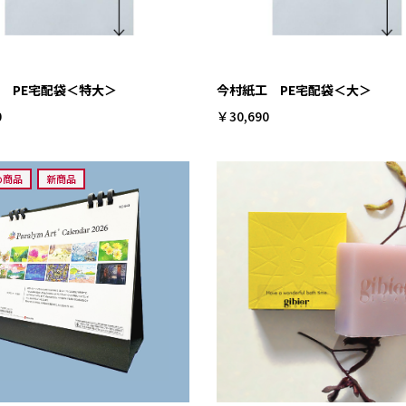
 PE宅配袋＜特大＞
今村紙工 PE宅配袋＜大＞
0
￥30,690
め商品
新商品