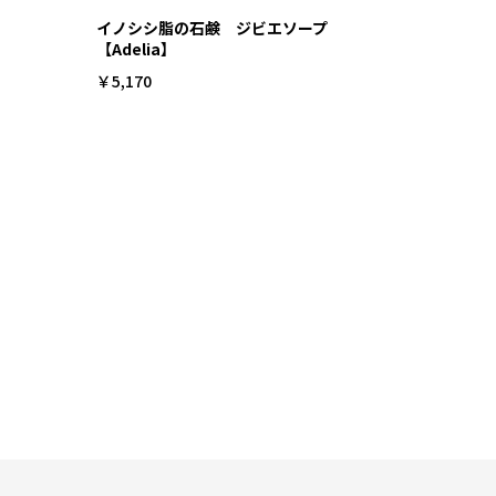
イノシシ脂の石鹸 ジビエソープ
【Adelia】
￥5,170