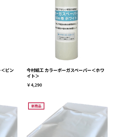
ー＜ピン
今村紙工 カラーボーガスペーパー＜ホワ
イト＞
￥4,290
新商品