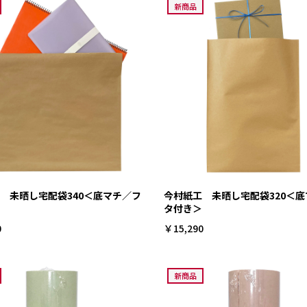
新商品
 未晒し宅配袋340＜底マチ／フ
今村紙工 未晒し宅配袋320＜
タ付き＞
0
￥15,290
新商品