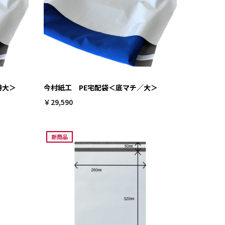
特大＞
今村紙工 PE宅配袋＜底マチ／大＞
￥29,590
新商品