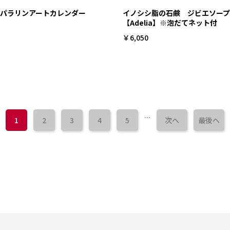
パラリンアートカレンダー
イノシシ脂の石鹸 ジビエソープ
【Adelia】※泡だてネット付
￥6,050
...
1
2
3
4
5
次へ
最後へ