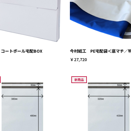
 コートボール宅配BOX
今村紙工 PE宅配袋＜底マチ／
￥27,720
新商品