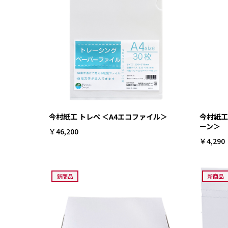
今村紙工 トレペ ＜A4エコファイル＞
今村紙工
ーン＞
￥46,200
￥4,290
新商品
新商品