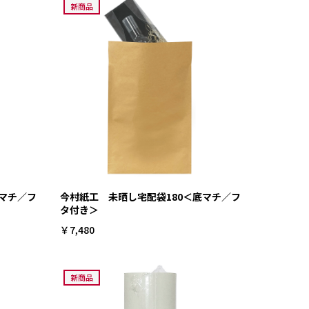
新商品
底マチ／フ
今村紙工 未晒し宅配袋180＜底マチ／フ
タ付き＞
￥7,480
新商品