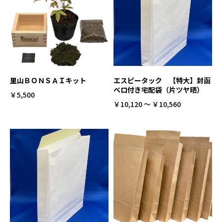
里山ＢＯＮＳＡＩキット
エスピータック 【特大】封函
ベロ付き宅配袋（片ツヤ晒）
￥5,500
￥10,120 ～ ￥10,560