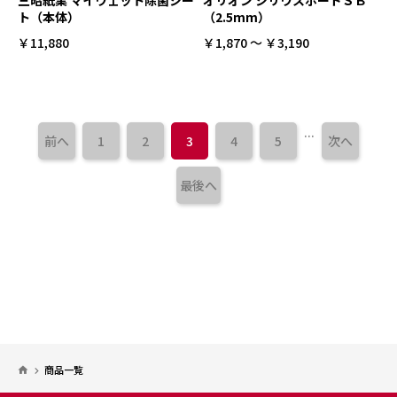
三昭紙業 マイウェット除菌シー
オリオン シリウスボードＳＢ
ト（本体）
（2.5mm）
￥11,880
￥1,870 ～ ￥3,190
...
前へ
1
2
3
4
5
次へ
最後へ
商品一覧