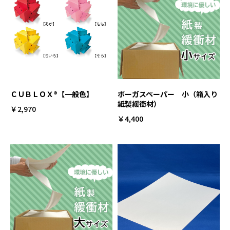
ＣＵＢＬＯＸ®【一般色】
ボーガスペーパー 小（箱入り
紙製緩衝材）
￥2,970
￥4,400